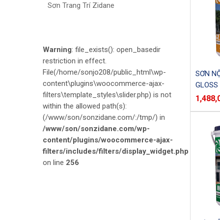
Sơn Trang Trí Zidane
Warning
: file_exists(): open_basedir
restriction in effect.
File(/home/sonjo208/public_html\wp-
SƠN NỘ
content\plugins\woocommerce-ajax-
GLOSS 
filters\template_styles\slider.php) is not
1,488,
within the allowed path(s):
(/www/son/sonzidane.com/:/tmp/) in
/www/son/sonzidane.com/wp-
content/plugins/woocommerce-ajax-
filters/includes/filters/display_widget.php
on line
256