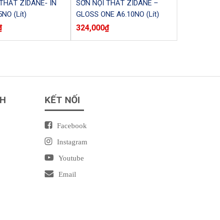
THẤT ZIDANE- IN
SƠN NỘI THẤT ZIDANE –
NO (Lít)
GLOSS ONE A6.10NO (Lít)
₫
324,000
₫
NH
KẾT NỐI
Facebook
Instagram
Youtube
Email