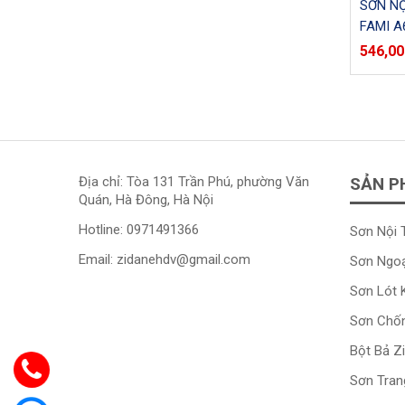
SƠN NỘ
FAMI A6
546,00
Địa chỉ: Tòa 131 Trần Phú, phường Văn
SẢN P
Quán, Hà Đông, Hà Nội
Hotline:
0971491366
Sơn Nội 
Email:
zidanehdv@gmail.com
Sơn Ngoạ
Sơn Lót 
Sơn Chố
Bột Bả Z
Sơn Trang