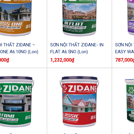
I THẤT ZIDANE –
SƠN NỘI THẤT ZIDANE- IN
SƠN NỘI
ONE A6.10NO (Lon)
FLAT A6.5NO (Lon)
EASY WAS
000
₫
1,232,000
₫
787,000