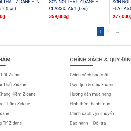
I THẤT ZIDANE – IN
SƠN NỘI THẤT ZIDANE –
SƠN NỘI 
.2 (Lon)
CLASSIC A6.1 (Lon)
FLAT A6.5
0
₫
359,000
₫
277,000
1
2
→
HẨM
CHÍNH SÁCH & QUY ĐỊ
Thất Zidane
Chính sách bảo mật
i Thất Zidane
Quy định & điều khoản
Kháng Kiềm Zidane
Hướng dẫn mua hàng
ng Thấm Zidane
Hình thức thanh toán
idane
Chính sách vận chuyển
 Trí Zidane
Bảo hành – Đổi trả