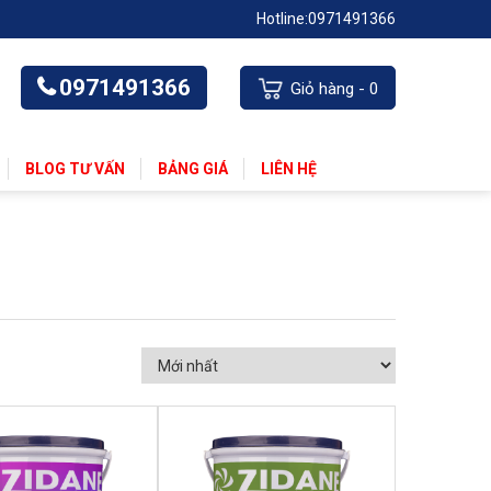
Hotline:
0971491366
0971491366
Giỏ hàng -
0
BLOG TƯ VẤN
BẢNG GIÁ
LIÊN HỆ