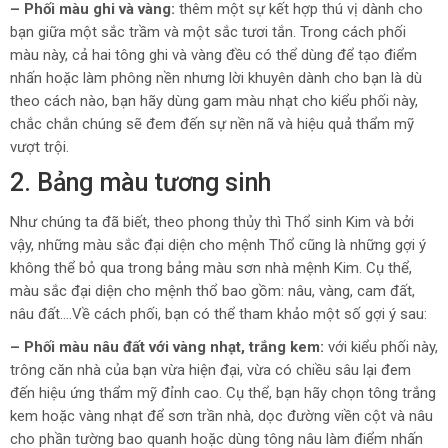
– Phối màu ghi và vàng:
thêm một sự kết hợp thú vị dành cho
bạn giữa một sắc trầm và một sắc tươi tắn. Trong cách phối
màu này, cả hai tông ghi và vàng đều có thể dùng để tạo điểm
nhấn hoặc làm phông nền nhưng lời khuyên dành cho bạn là dù
theo cách nào, bạn hãy dùng gam màu nhạt cho kiểu phối này,
chắc chắn chúng sẽ đem đến sự nền nã và hiệu quả thẩm mỹ
vượt trội.
2. Bảng màu tương sinh
Như chúng ta đã biết, theo phong thủy thì Thổ sinh Kim và bởi
vậy, những màu sắc đại diện cho mệnh Thổ cũng là những gợi ý
không thể bỏ qua trong bảng màu sơn nhà mệnh Kim. Cụ thể,
màu sắc đại diện cho mệnh thổ bao gồm: nâu, vàng, cam đất,
nâu đất….Về cách phối, bạn có thể tham khảo một số gợi ý sau:
– Phối màu nâu đất với vàng nhạt, trắng kem:
với kiểu phối này,
trông căn nhà của bạn vừa hiện đại, vừa có chiều sâu lại đem
đến hiệu ứng thẩm mỹ đỉnh cao. Cụ thể, bạn hãy chọn tông trắng
kem hoặc vàng nhạt để sơn trần nhà, dọc đường viền cột và nâu
cho phần tường bao quanh hoặc dùng tông nâu làm điểm nhấn