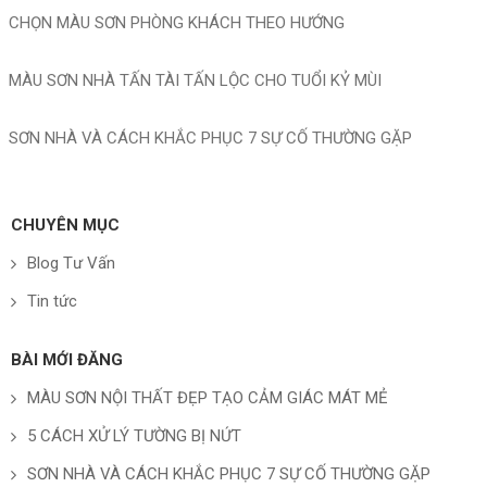
CHỌN MÀU SƠN PHÒNG KHÁCH THEO HƯỚNG
MÀU SƠN NHÀ TẤN TÀI TẤN LỘC CHO TUỔI KỶ MÙI
SƠN NHÀ VÀ CÁCH KHẮC PHỤC 7 SỰ CỐ THƯỜNG GẶP
CHUYÊN MỤC
Blog Tư Vấn
Tin tức
BÀI MỚI ĐĂNG
MÀU SƠN NỘI THẤT ĐẸP TẠO CẢM GIÁC MÁT MẺ
5 CÁCH XỬ LÝ TƯỜNG BỊ NỨT
SƠN NHÀ VÀ CÁCH KHẮC PHỤC 7 SỰ CỐ THƯỜNG GẶP