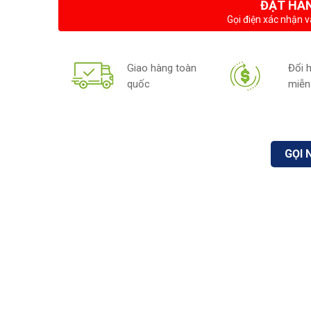
ĐẶT HÀ
Gọi điện xác nhận v
Giao hàng toàn
Đổi 
quốc
miễn
GỌI 