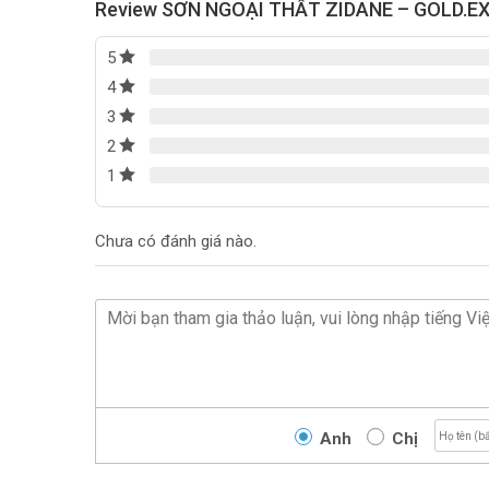
Review SƠN NGOẠI THẤT ZIDANE – GOLD.EXT 
5
4
3
2
1
Chưa có đánh giá nào.
Anh
Chị