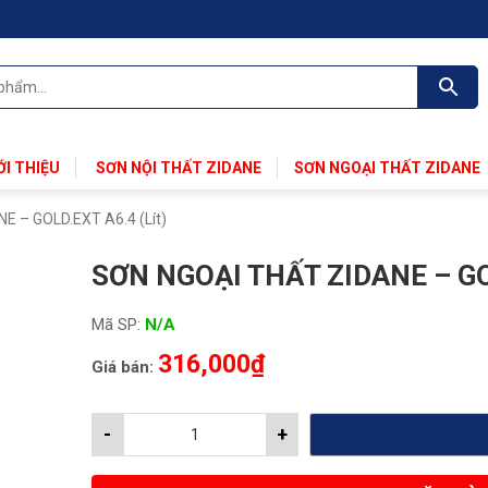
ỚI THIỆU
SƠN NỘI THẤT ZIDANE
SƠN NGOẠI THẤT ZIDANE
E – GOLD.EXT A6.4 (Lít)
SƠN NGOẠI THẤT ZIDANE – GOL
Mã SP:
N/A
316,000
₫
Giá bán:
-
+