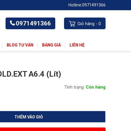
Hotline:
0971491366
0971491366
Giỏ hàng -
0
BLOG TƯ VẤN
BẢNG GIÁ
LIÊN HỆ
D.EXT A6.4 (Lít)
Tình trạng:
Còn hàng
THÊM VÀO GIỎ