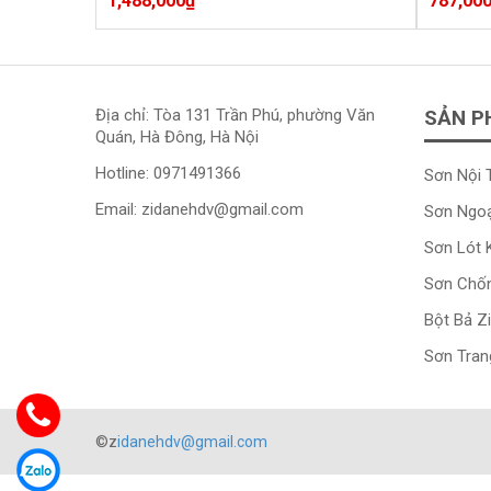
1,488,000
₫
787,00
Địa chỉ: Tòa 131 Trần Phú, phường Văn
SẢN P
Quán, Hà Đông, Hà Nội
Hotline:
0971491366
Sơn Nội 
Email:
zidanehdv@gmail.com
Sơn Ngoạ
Sơn Lót 
Sơn Chố
Bột Bả Z
Sơn Trang
©z
idanehdv@gmail.com