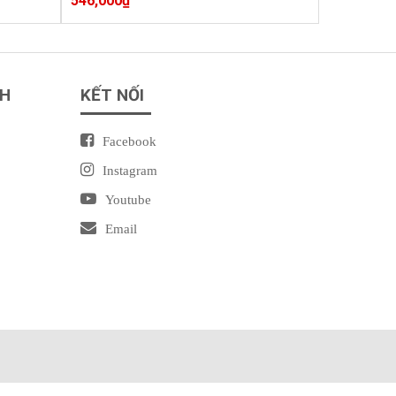
546,000
₫
NH
KẾT NỐI
Facebook
Instagram
Youtube
Email