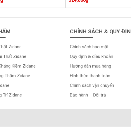
0
₫
324,000
₫
HẨM
CHÍNH SÁCH & QUY ĐỊ
Thất Zidane
Chính sách bảo mật
i Thất Zidane
Quy định & điều khoản
Kháng Kiềm Zidane
Hướng dẫn mua hàng
ng Thấm Zidane
Hình thức thanh toán
idane
Chính sách vận chuyển
 Trí Zidane
Bảo hành – Đổi trả