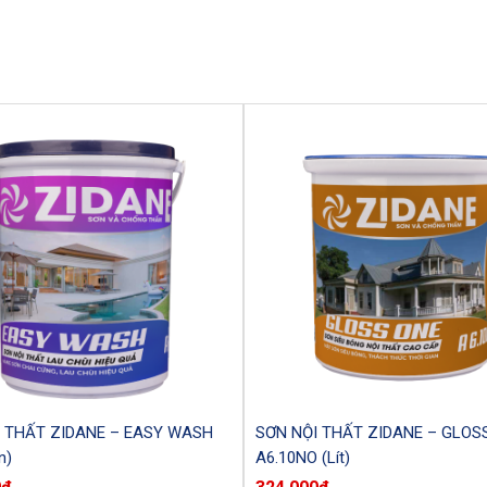
 THẤT ZIDANE – EASY WASH
SƠN NỘI THẤT ZIDANE – GLOS
n)
A6.10NO (Lít)