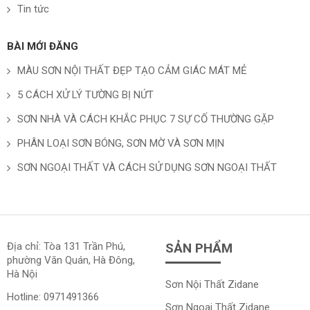
Tin tức
BÀI MỚI ĐĂNG
MÀU SƠN NỘI THẤT ĐẸP TẠO CẢM GIÁC MÁT MẺ
5 CÁCH XỬ LÝ TƯỜNG BỊ NỨT
SƠN NHÀ VÀ CÁCH KHẮC PHỤC 7 SỰ CỐ THƯỜNG GẶP
PHÂN LOẠI SƠN BÓNG, SƠN MỜ VÀ SƠN MỊN
SƠN NGOẠI THẤT VÀ CÁCH SỬ DỤNG SƠN NGOẠI THẤT
Địa chỉ: Tòa 131 Trần Phú,
SẢN PHẨM
phường Văn Quán, Hà Đông,
Hà Nội
Sơn Nội Thất Zidane
Hotline:
0971491366
Sơn Ngoại Thất Zidane