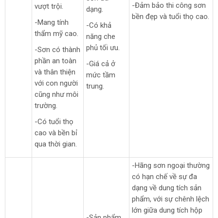
-Đảm bảo thi công sơn
vượt trội.
dạng.
bền đẹp và tuổi thọ cao.
-Mang tính
-Có khả
thẩm mỹ cao.
năng che
phủ tối ưu.
-Sơn có thành
phần an toàn
-Giá cả ở
và thân thiện
mức tầm
với con người
trung.
cũng như môi
trường.
-Có tuổi thọ
cao và bền bỉ
qua thời gian.
-Hãng sơn ngoại thường
có hạn chế về sự đa
dạng về dung tích sản
phẩm, với sự chênh lệch
lớn giữa dung tích hộp
-Sản phẩm