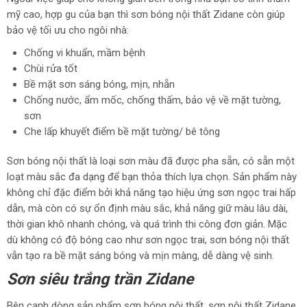
mỹ cao, hợp gu của bạn thì sơn bóng nội thất Zidane còn giúp
bảo vệ tối ưu cho ngôi nhà:
Chống vi khuẩn, mầm bệnh
Chùi rửa tốt
Bề mặt sơn sáng bóng, mịn, nhẵn
Chống nước, ẩm mốc, chống thấm, bảo vệ về mặt tường,
sơn
Che lấp khuyết điểm bề mặt tường/ bê tông
Sơn bóng nội thất là loại sơn màu đã được pha sẵn, có sẵn một
loạt màu sắc đa dạng để bạn thỏa thích lựa chọn. Sản phẩm này
không chỉ đặc điểm bởi khả năng tạo hiệu ứng sơn ngọc trai hấp
dẫn, mà còn có sự ổn định màu sắc, khả năng giữ màu lâu dài,
thời gian khô nhanh chóng, và quá trình thi công đơn giản. Mặc
dù không có độ bóng cao như sơn ngọc trai, sơn bóng nội thất
vẫn tạo ra bề mặt sáng bóng và mịn màng, dễ dàng vệ sinh.
Sơn siêu trắng trần Zidane
Bên cạnh dòng sản phẩm sơn bóng nội thất, sơn nội thất Zidane